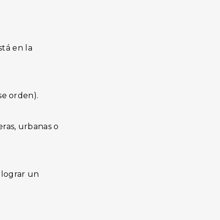
tá en la
se orden).
eras, urbanas o
 lograr un