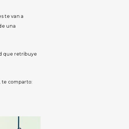
s te van a
 de una
ad que retribuye
, te comparto: