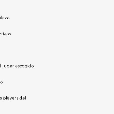
plazo.
tivos.
el lugar escogido.
o.
s players del